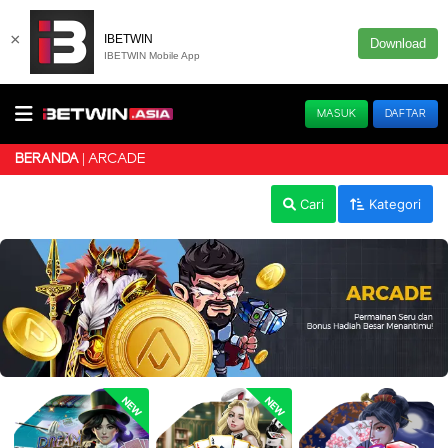
×
IBETWIN
Download
IBETWIN Mobile App
MASUK
DAFTAR
ARCADE
BERANDA
ARCADE
Cari
Kategori
NEW
NEW