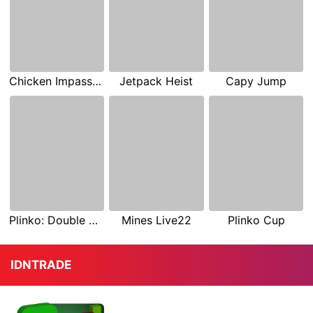
Chicken Impassable
Jetpack Heist
Capy Jump
Plinko: Double Wheel Live22
Mines Live22
Plinko Cup
IDNTRADE