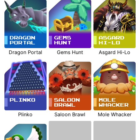
Dragon Portal
Gems Hunt
Asgard Hi-Lo
Plinko
Saloon Brawl
Mole Whacker