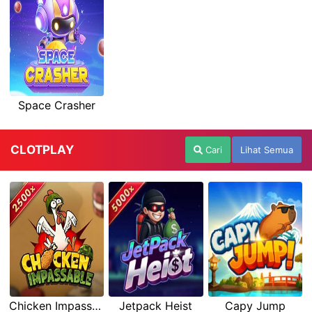
Space Crasher
CLOTPLAY
Cari
Lihat Semua
Chicken Impassable
Jetpack Heist
Capy Jump