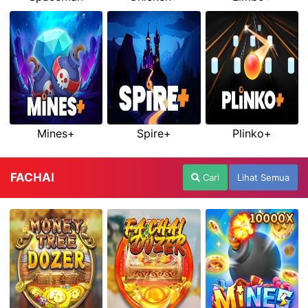
Mines+
Spire+
Plinko+
FACHAI
Cari
Lihat Semua