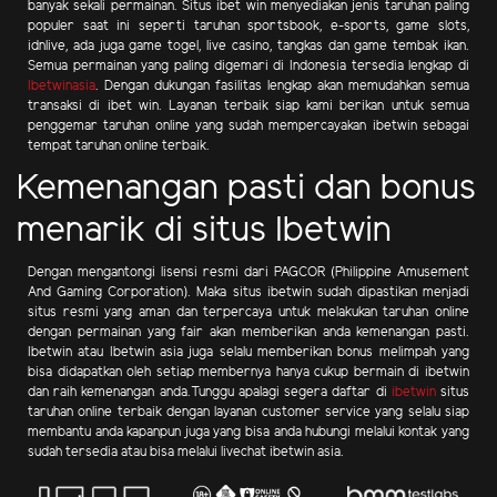
banyak sekali permainan. Situs ibet win menyediakan jenis taruhan paling
populer saat ini seperti taruhan sportsbook, e-sports, game slots,
idnlive, ada juga game togel, live casino, tangkas dan game tembak ikan.
Semua permainan yang paling digemari di Indonesia tersedia lengkap di
Ibetwinasia
. Dengan dukungan fasilitas lengkap akan memudahkan semua
transaksi di ibet win. Layanan terbaik siap kami berikan untuk semua
penggemar taruhan online yang sudah mempercayakan ibetwin sebagai
tempat taruhan online terbaik.
Kemenangan pasti dan bonus
menarik di situs Ibetwin
Dengan mengantongi lisensi resmi dari PAGCOR (Philippine Amusement
And Gaming Corporation). Maka situs ibetwin sudah dipastikan menjadi
situs resmi yang aman dan terpercaya untuk melakukan taruhan online
dengan permainan yang fair akan memberikan anda kemenangan pasti.
Ibetwin atau Ibetwin asia juga selalu memberikan bonus melimpah yang
bisa didapatkan oleh setiap membernya hanya cukup bermain di ibetwin
dan raih kemenangan anda.Tunggu apalagi segera daftar di
ibetwin
situs
taruhan online terbaik dengan layanan customer service yang selalu siap
membantu anda kapanpun juga yang bisa anda hubungi melalui kontak yang
sudah tersedia atau bisa melalui livechat ibetwin asia.