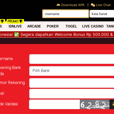
Download APK
Live Chat
O
PROMO
S
IDNLIVE
ARCADE
POKER
TOGEL
LIVE CASINO
TAN
 Segera dapatkan Welcome Bonus Rp 500.000 & Korek Keren
ername
kening Bank
da
mor Rekening
ail
e Validasi