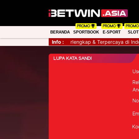
PROMO
PROMO
PROM
BERANDA
SPORTBOOK
E-SPORT
SLOT
s Gaming Online Terlengkap & Terpercaya di Indonesia! ✅
Info :
LUPA KATA SANDI
Us
Re
An
No
Em
Kod